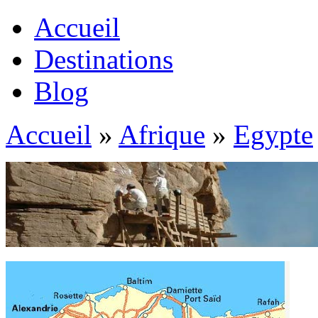
Accueil
Destinations
Blog
Accueil
»
Afrique
»
Egypte