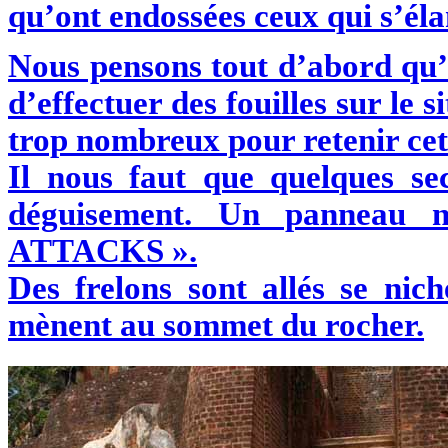
qu’ont endossées ceux qui s’élan
Nous pensons tout d’abord qu’i
d’effectuer des fouilles sur le si
trop nombreux pour retenir cet
Il nous faut que quelques se
déguisement. Un panneau 
ATTACKS ».
Des frelons sont allés se nich
mènent au sommet du rocher.