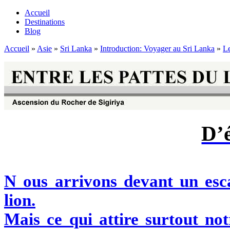
Accueil
Destinations
Blog
Accueil
»
Asie
»
Sri Lanka
»
Introduction: Voyager au Sri Lanka
»
Le
D’
N
ous arrivons devant un esca
lion.
Mais ce qui attire surtout not