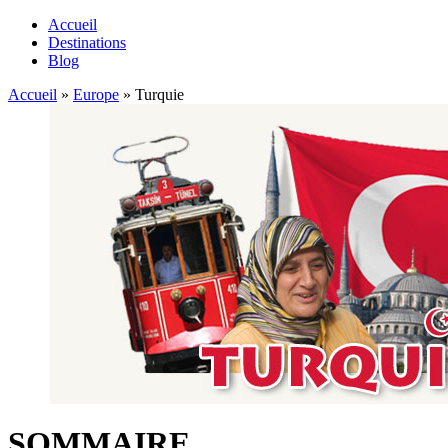
Accueil
Destinations
Blog
Accueil
»
Europe
»
Turquie
SOMMAIRE