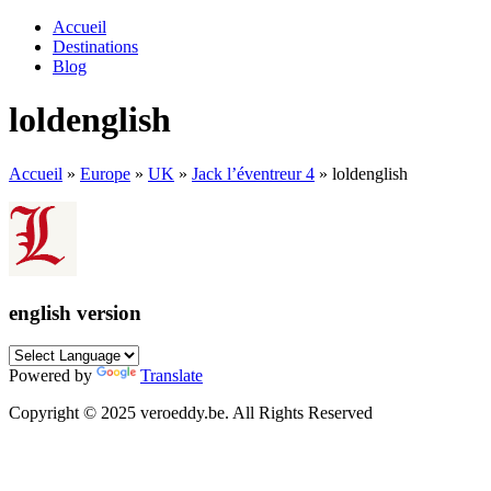
Accueil
Destinations
Blog
loldenglish
Accueil
»
Europe
»
UK
»
Jack l’éventreur 4
»
loldenglish
english version
Powered by
Translate
Copyright © 2025 veroeddy.be. All Rights Reserved